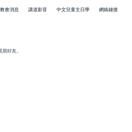
教會消息
講道影音
中文兒童主日學
網絡鏈接
親朋好友。